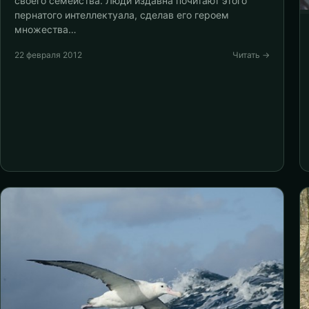
своего семейства. Люди издавна почитают этого
пернатого интеллектуала, сделав его героем
множества…
22 февраля 2012
Читать →