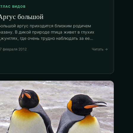
АТЛАС ВИДОВ
Аргус большой
Большой аргус приходится близким родичем
фазану. В дикой природе птица живет в глухих
джунглях, где очень трудно наблюдать за ее…
7 февраля 2012
Читать →