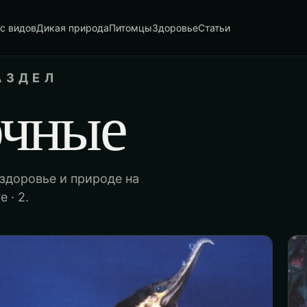
с видов
Дикая природа
Питомцы
Здоровье
Статьи
АЗДЕЛ
очные
 здоровье и природе на
 · 2.