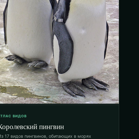
АТЛАС ВИДОВ
Королевский пингвин
Из 17 видов пингвинов, обитающих в морях