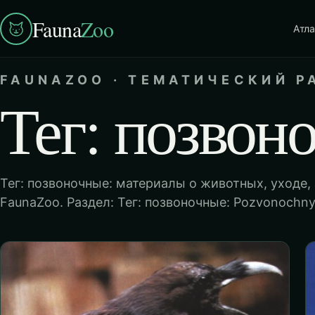
Fauna
Zoo
Атла
FAUNAZOO · ТЕМАТИЧЕСКИЙ Р
Тег: позвон
Тег: позвоночные: материалы о животных, уходе,
FaunaZoo. Раздел: Тег: позвоночные: Pozvonochnye