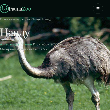
Fauna
Zoo
☰
Главная
›
Атлас видов
›
Птицы
›
Нанду
Нанду
Атлас видов
·
Птицы
11 октября 2010
Материал из архива FaunaZoo