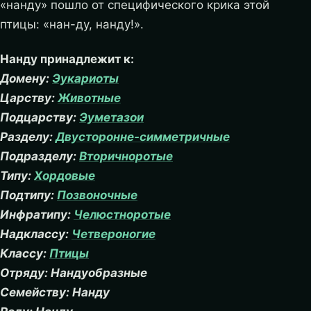
«нанду» пошло от специфического крика этой
птицы: «нан-ду, нанду!».
Нанду принадлежит к:
Домену:
Эукариоты
Царству:
Животные
Подцарству:
Эуметазои
Разделу:
Двусторонне-симметричные
Подразделу:
Вторичноротые
Типу:
Хордовые
Подтипу:
Позвоночные
Инфратипу:
Челюстноротые
Надклассу:
Четвероногие
Классу:
Птицы
Отряду: Нандуобразные
Семейству: Нанду