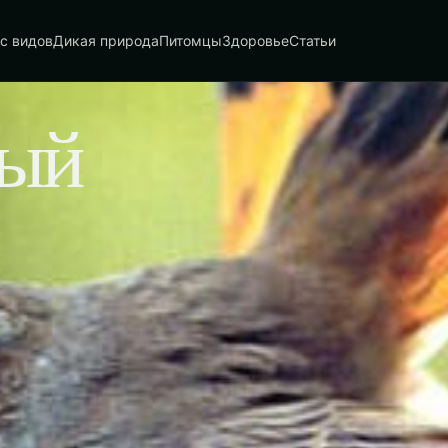
с видов
Дикая природа
Питомцы
Здоровье
Статьи
ный