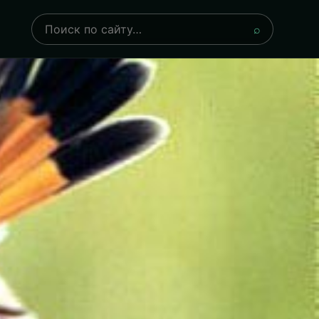
Поиск
⌕