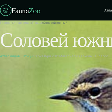
Fauna
Zoo
Атла
Главная
›
Атлас видов
›
Птицы
›
Соловей южный
Соловей юж
Атлас видов
·
Птицы
18 октября 2012
Материал из архива FaunaZoo