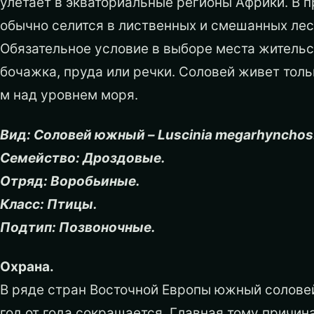
улетает в экваториальные регионы Африки. В п
обычно селится в лиственных и смешанных леса
Обязательное условие в выборе места жительст
бочажка, пруда или речки. Соловей живет толь
м над уровнем моря.
Вид: Соловей южный – Luscinia megarhynchos
Семейство: Дроздовые.
Отряд: Воробьиные.
Класс: Птицы.
Подтип: Позвоночные.
Охрана.
В ряде стран Восточной Европы южный соловей 
год от года сокращается. Главная тому причин