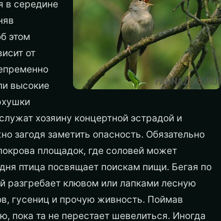
я в середине
няв
б этом
висит от
непременно
ли высокие
ерхушки
 служат хозяину концертной эстрадой и
о загодя заметить опасность. Обязательно
покрова площадок, где соловей может
 дня птица посвящает поискам пищи. Бегая по
й разгребает клювом или лапками лесную
ов, гусениц и прочую живность. Поймав
ю, пока та не перестает шевелиться. Иногда