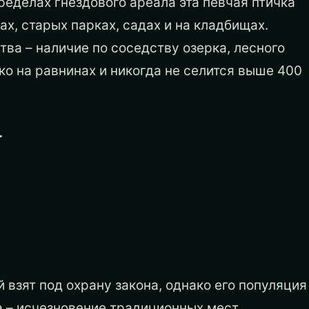
ределах гнездового ареала эта певчая птичка
х, старых парках, садах и на кладбищах.
ва – наличие по соседству озерка, лесного
ко на равнинах и никогда не селится выше 400
.
взят под охрану закона, однако его популяция
а – исчезновение традиционных мест