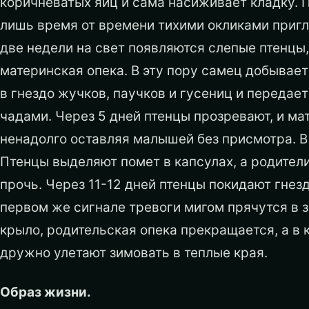
коричневатых яиц и сама насиживает кладку. 
лишь время от времени тихими окликами пригл
две недели на свет появляются слепые птенцы
материнская опека. В эту пору самец добывает
в гнездо жучков, паучков и гусениц и передае
чадами. Через 5 дней птенцы прозревают, и м
ненадолго оставляя малышей без присмотра. В
Птенцы выделяют помет в капсулах, а родите
прочь. Через 11-12 дней птенцы покидают гнезд
первом же сигнале тревоги мигом прячутся в з
крыло, родительская опека прекращается, а в 
дружно улетают зимовать в теплые края.
Образ жизни.