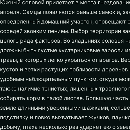
Южный соловей прилетает в места гнездовани
апреля. Самцы появляются раньше самок и, за
определенный домашний участок, оповещают о
соседей звонким пением. Выбор территории за
целого ряда факторов. Во владениях соловья 
должны быть густые кустарниковые заросли и
травы, в которых легко укрыться от врагов. В
кустов и ветки растущих поблизости деревьев
удобным наблюдательным пунктом, откуда можн
также наличие тенистых, лишенных травяного 
собирать корм в палой листве. Большую часть
земле длинными уверенными шажками, солове
подстилку и ловко выхватывает жучков, паучк
добычу, птаха несколько раз ударяет ею о земл