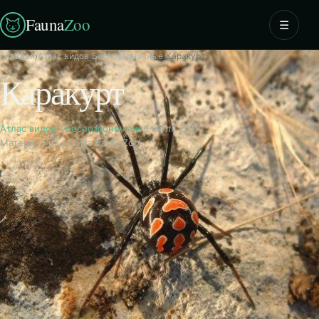
Fauna
Zoo
☰
Главная
›
Атлас видов
›
Беспозвоночные
›
Каракурт
Каракурт
Атлас видов
·
Беспозвоночные
6 июля 2011
Материал из архива FaunaZoo