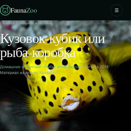
Fauna
Zoo
☰
Главная
›
Домашние животные
›
Кузовок-кубик или рыба-коробка
Кузовок-кубик или
рыба-коробка
Домашние животные
·
Рыбы: атлас видов
17 августа 2018
Материал из архива FaunaZoo