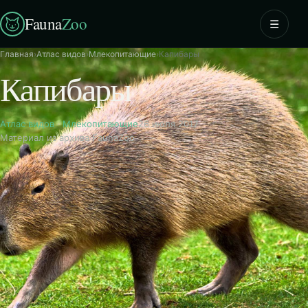
Fauna
Zoo
☰
Главная
›
Атлас видов
›
Млекопитающие
›
Капибары
Капибары
Атлас видов
·
Млекопитающие
26 июля 2017
Материал из архива FaunaZoo