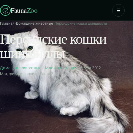
Fauna
Zoo
☰
Главная
›
Домашние животные
›
Персидские кошки шиншиллы
Персидские кошки
шиншиллы
Домашние животные
·
Млекопитающие
26 мая 2012
Материал из архива FaunaZoo