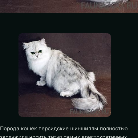
Порода кошек персидские шиншиллы полностью
заслужили носить титул самых аристократичных