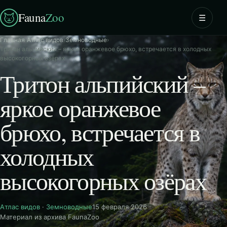
Fauna
Zoo
☰
Главная
›
Атлас видов
›
Земноводные
›
Тритон альпийский – яркое оранжевое брюхо, встречается в холодных
высокогорных озёрах
Тритон альпийский –
яркое оранжевое
брюхо, встречается в
холодных
высокогорных озёрах
Атлас видов
·
Земноводные
15 февраля 2026
Материал из архива FaunaZoo