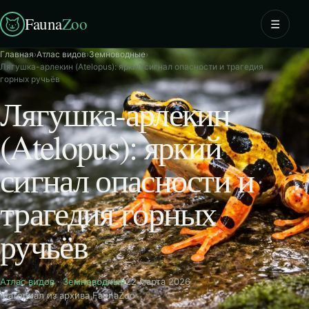
Fauna
Zoo
☰
Главная
›
Атлас видов
›
Земноводные
›
Лягушка-арлекин (Atelopus): яркий сигнал опасности и трагедия
горных ручьёв
Лягушка-арлекин
(Atelopus): яркий
сигнал опасности и
трагедия горных
ручьёв
Атлас видов
·
Земноводные
22 марта 2026
Материал из архива FaunaZoo