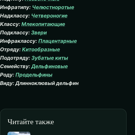
Инфратипу:
Челюстноротые
Надклассу:
Четвероногие
Классу:
Млекопитающие
Подклассу:
Звери
Инфраклассу:
Плацентарные
Отряду:
Китообразные
Подотряду:
Зубатые киты
Семейству:
Дельфиновые
Роду:
Продельфины
Виду: Длинноклювый дельфин
Читайте также