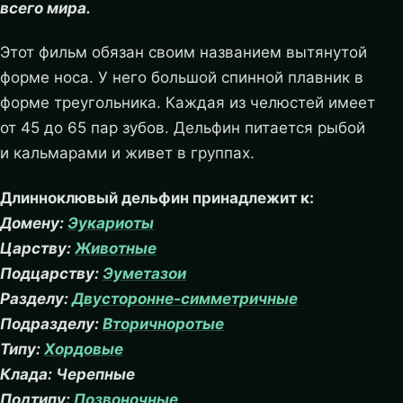
всего мира.
Этот фильм обязан своим названием вытянутой
форме носа. У него большой спинной плавник в
форме треугольника. Каждая из челюстей имеет
от 45 до 65 пар зубов. Дельфин питается рыбой
и кальмарами и живет в группах.
Длинноклювый дельфин принадлежит к:
Домену:
Эукариоты
Царству:
Животные
Подцарству:
Эуметазои
Разделу:
Двусторонне-симметричные
Подразделу:
Вторичноротые
Типу:
Хордовые
Клада: Черепные
Подтипу:
Позвоночные