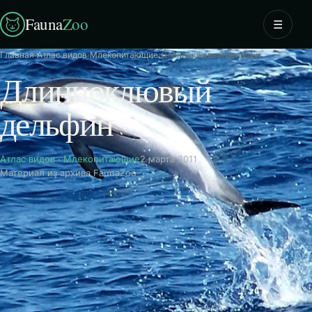
Fauna
Zoo
☰
Главная
›
Атлас видов
›
Млекопитающие
›
Длинноклювый дельфин
Длинноклювый
дельфин
Атлас видов
·
Млекопитающие
2 марта 2011
Материал из архива FaunaZoo