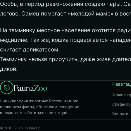
Особь, в период размножения создаю пары. Са
логово. Самец помогает «молодой маме» в вос
На темминку местное население охотится ради
медицине. Так же, кошка подвергается нападе
считает деликатесом.
Темминку нельзя приручить, даже живя длитель
дикой.
Навигац
Fauna
Zoo
Атлас ви
Энциклопедия животных России и мира:
Среды об
проверяем факты, объясняем поведение
и помогаем заботиться о питомцах.
Биология
© 2010–2026 FaunaZoo