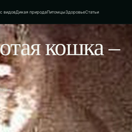
с видов
Дикая природа
Питомцы
Здоровье
Статьи
а
отая кошка –
naZoo