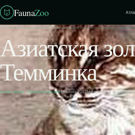
Fauna
Zoo
Атла
Главная
›
Атлас видов
›
Млекопитающие
›
Азиатская золотая кошка – Темминк
Азиатская зол
Темминка
Атлас видов
·
Млекопитающие
16 июня 2012
Материал из архива Fau