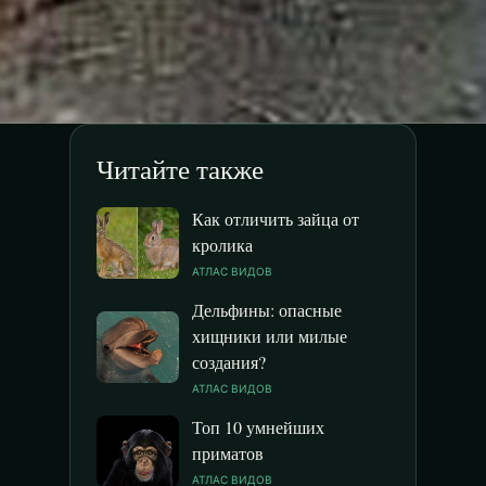
Читайте также
Как отличить зайца от
кролика
АТЛАС ВИДОВ
Дельфины: опасные
хищники или милые
создания?
АТЛАС ВИДОВ
Топ 10 умнейших
приматов
АТЛАС ВИДОВ