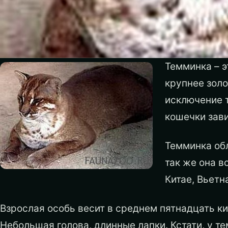
Темминка – э
крупнее золо
исключение 
кошечки зави
Темминка об
так же она в
Китае, Вьетн
Взрослая особь весит в среднем пятнадцать ки
Небольшая голова, длинные лапки. Кстати, у т