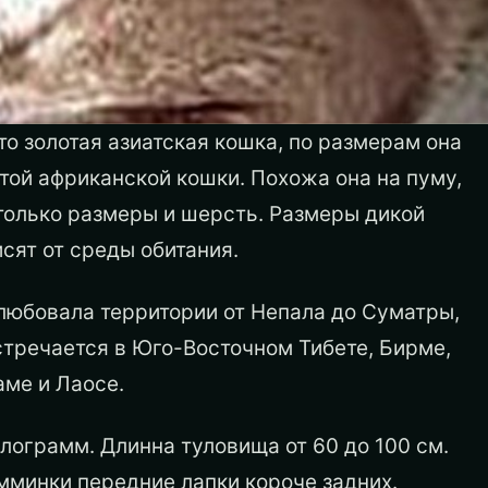
то золотая азиатская кошка, по размерам она
той африканской кошки. Похожа она на пуму,
только размеры и шерсть. Размеры дикой
сят от среды обитания.
любовала территории от Непала до Суматры,
стречается в Юго-Восточном Тибете, Бирме,
аме и Лаосе.
лограмм. Длинна туловища от 60 до 100 см.
емминки передние лапки короче задних.