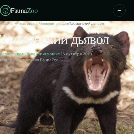
Fauna
Zoo
☰
Главная
›
Атлас видов
›
Млекопитающие
›
Тасманский дьявол
Тасманский дьявол
Атлас видов
·
Млекопитающие
26 октября 2010
Материал из архива FaunaZoo