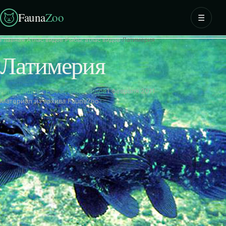
Fauna
Zoo
☰
Главная
›
Атлас видов
›
Рыбы: атлас видов
›
Латимерия
Латимерия
Атлас видов
·
Рыбы: атлас видов
1 февраля 2011
Материал из архива FaunaZoo