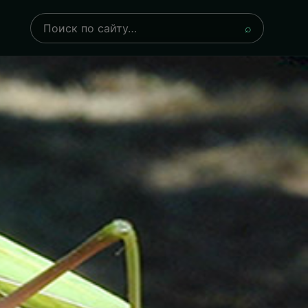
Поиск
⌕