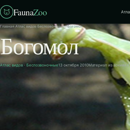
Fauna
Zoo
Атла
Главная
›
Атлас видов
›
Беспозвоночные
›
Богомол
Богомол
Атлас видов
·
Беспозвоночные
13 октября 2010
Материал из архива 