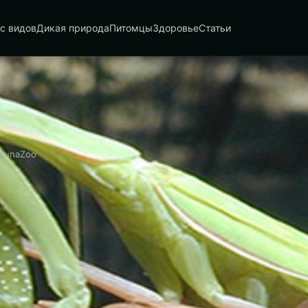
с видов
Дикая природа
Питомцы
Здоровье
Статьи
FaunaZoo