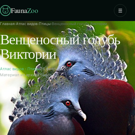
Fauna
Zoo
☰
Главная
›
Атлас видов
›
Птицы
›
Венценосный голубь Виктории
Венценосный голубь
Виктории
Атлас видов
·
Птицы
26 февраля 2011
Материал из архива FaunaZoo