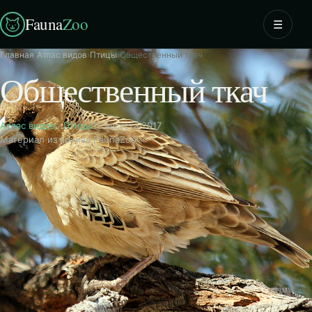
Fauna
Zoo
☰
Главная
›
Атлас видов
›
Птицы
›
Общественный ткач
Общественный ткач
Атлас видов
·
Птицы
15 августа 2017
Материал из архива FaunaZoo