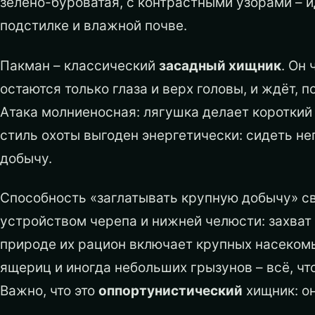
зелёно-буроватая, с контрастными узорами – 
подстилке и влажной почве.
Пакман – классический
засадный хищник
. Он
остаются только глаза и верх головы, и ждёт, 
Атака молниеносная: лягушка делает короткий 
стиль охоты выгоден энергетически: сидеть н
добычу.
Способность «заглатывать крупную добычу» свя
устройством черепа и нижней челюсти: захват 
природе их рацион включает крупных насекомы
ящериц и иногда небольших грызунов – всё, чт
Важно, что это
оппортунистический
хищник: он