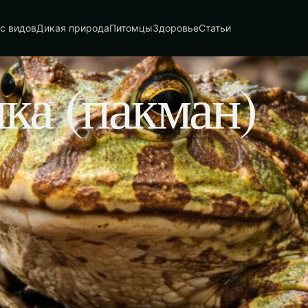
с видов
Дикая природа
Питомцы
Здоровье
Статьи
ка (пакман)
aZoo