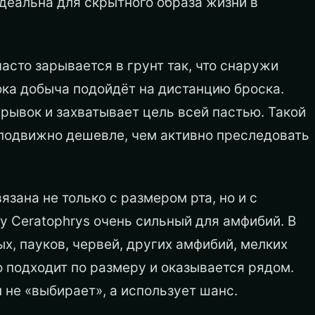
идеальна для скрытного образа жизни в
 часто зарывается в грунт так, что снаружи
пока добыча подойдёт на дистанцию броска.
рывок и захватывает цель всей пастью. Такой
еподвижно дешевле, чем активно преследовать
зана не только с размером рта, но и с
у Ceratophrys очень сильный для амфибий. В
х, пауков, червей, других амфибий, мелких
о подходит по размеру и оказывается рядом.
 не «выбирает», а использует шанс.