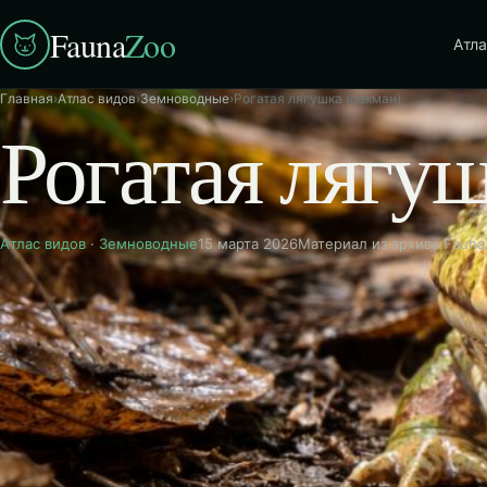
Fauna
Zoo
Атла
Главная
›
Атлас видов
›
Земноводные
›
Рогатая лягушка (пакман)
Рогатая лягуш
Атлас видов
·
Земноводные
15 марта 2026
Материал из архива Faun