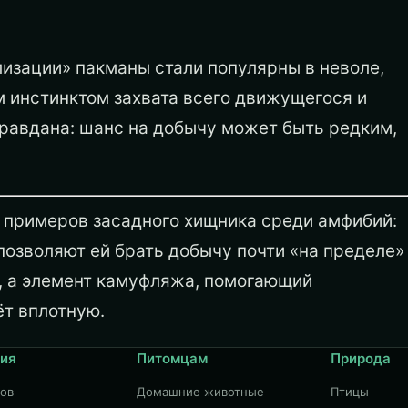
изации» пакманы стали популярны в неволе,
 инстинктом захвата всего движущегося и
правдана: шанс на добычу может быть редким,
х примеров засадного хищника среди амфибий:
позволяют ей брать добычу почти «на пределе»
е, а элемент камуфляжа, помогающий
ёт вплотную.
ия
Питомцам
Природа
дов
Домашние животные
Птицы