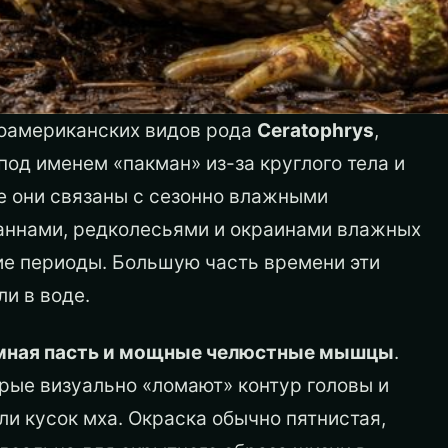
оамериканских видов рода
Ceratophrys
,
од именем «пакман» из-за круглого тела и
е они связаны с сезонно влажными
ннами, редколесьями и окраинами влажных
ие периоды. Большую часть времени эти
ли в воде.
мная пасть и мощные челюстные мышцы
.
орые визуально «ломают» контур головы и
ли кусок мха. Окраска обычно пятнистая,