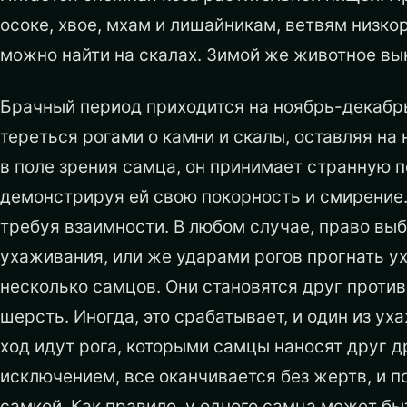
осоке, хвое, мхам и лишайникам, ветвям низкор
можно найти на скалах. Зимой же животное вы
Брачный период приходится на ноябрь-декабр
тереться рогами о камни и скалы, оставляя на 
в поле зрения самца, он принимает странную п
демонстрируя ей свою покорность и смирение. П
требуя взаимности. В любом случае, право выб
ухаживания, или же ударами рогов прогнать у
несколько самцов. Они становятся друг против
шерсть. Иногда, это срабатывает, и один из ух
ход идут рога, которыми самцы наносят друг д
исключением, все оканчивается без жертв, и 
самкой. Как правило, у одного самца может бы