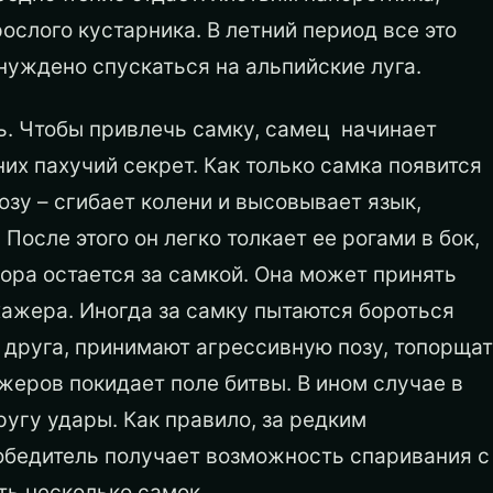
ослого кустарника. В летний период все это
нуждено спускаться на альпийские луга.
ь. Чтобы привлечь самку, самец начинает
них пахучий секрет. Как только самка появится
озу – сгибает колени и высовывает язык,
осле этого он легко толкает ее рогами в бок,
ора остается за самкой. Она может принять
хажера. Иногда за самку пытаются бороться
 друга, принимают агрессивную позу, топорщат
ажеров покидает поле битвы. В ином случае в
ругу удары. Как правило, за редким
победитель получает возможность спаривания с
ть несколько самок.