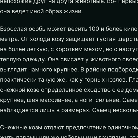
непохожие друг на друга животные. Во- первых
она ведет иной образ жизни.
Взрослая особь может весить 100 и более кило
метра. От холода козу защищает густая шерсть
на более легкую, с коротким мехом, но с наст
теплую одежду. Она свисает у животного своео
выглядит намного крупнее. В районе подбород
практически такую же, как у горных козлов. Г
снежной козе определенное сходство с ее дом
крупнее, шея массивнее, а ноги сильнее. Саме
наблюдается лишь в размерах. Самец нескольк
Снежные козы отдают предпочтение одиночному
жить парами или же небольшими группами, от 