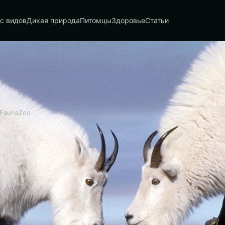
с видов
Дикая природа
Питомцы
Здоровье
Статьи
 FaunaZoo