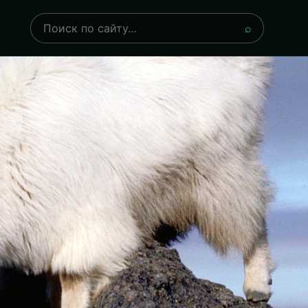
Поиск
⌕