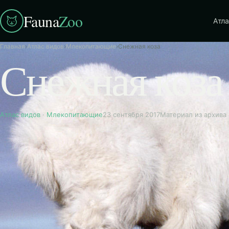
Fauna
Zoo
Атла
Главная
›
Атлас видов
›
Млекопитающие
›
Снежная коза
Снежная коза
Атлас видов
·
Млекопитающие
23 сентября 2017
Материал из архива