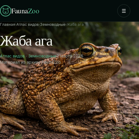
Fauna
Zoo
☰
Главная
›
Атлас видов
›
Земноводные
›
Жаба ага
Жаба ага
Атлас видов
·
Земноводные
2 марта 2026
Материал из архива FaunaZoo