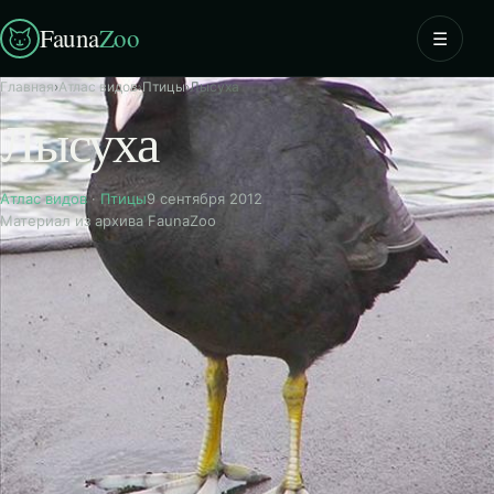
Fauna
Zoo
☰
Главная
›
Атлас видов
›
Птицы
›
Лысуха
Лысуха
Атлас видов
·
Птицы
9 сентября 2012
Материал из архива FaunaZoo