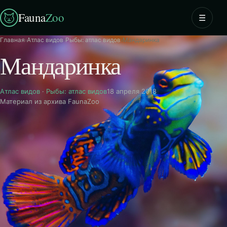
Fauna
Zoo
☰
Главная
›
Атлас видов
›
Рыбы: атлас видов
›
Мандаринка
Мандаринка
Атлас видов
·
Рыбы: атлас видов
18 апреля 2018
Материал из архива FaunaZoo