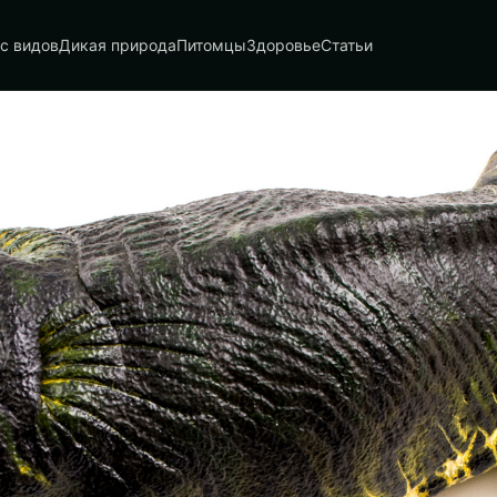
с видов
Дикая природа
Питомцы
Здоровье
Статьи
Zoo