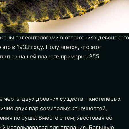
жены палеонтологами в отложениях девонского
то в 1932 году. Получается, что этот
тал на нашей планете примерно 355
ебе черты двух древних существ – кистеперых
личие двух пар семипалых конечностей,
ния по суше. Вместе с тем, хвостовая ее
ый использовался для плавания. Большую