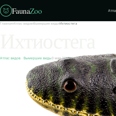
Fauna
Zoo
Атла
Главная
›
Атлас видов
›
Вымершие виды
›
Ихтиостега
Ихтиостега
Атлас видов
·
Вымершие виды
3 мая 2019
Материал из архива Fauna