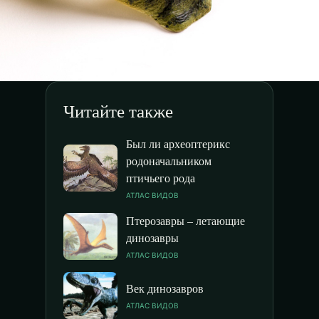
Читайте также
Был ли археоптерикс
родоначальником
птичьего рода
АТЛАС ВИДОВ
Птерозавры – летающие
динозавры
АТЛАС ВИДОВ
Век динозавров
АТЛАС ВИДОВ