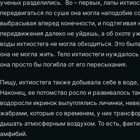
ученых разделились. Во – первых, лапы ихтиост
передвигаться по суше она могла наподобие с
выбрасывая вперед конечности, и подтягивая к
передвижения далеко не уйдешь, а об охоте уж
воды ихтиостега не могла обходиться. Это была
она не могла жить. Тело ихтиостеги нуждалось
она просто бы погибла от его пересыхания.
Пищу, ихтиостега также добывала себе в воде,
Наконец, ее потомство росло и развивалось та
водоросли икринок вылуплялись личинки, неве
жабрами, которые со временем, у них трансфор
дышать атмосферным воздухом. То есть, факт
амфибий.