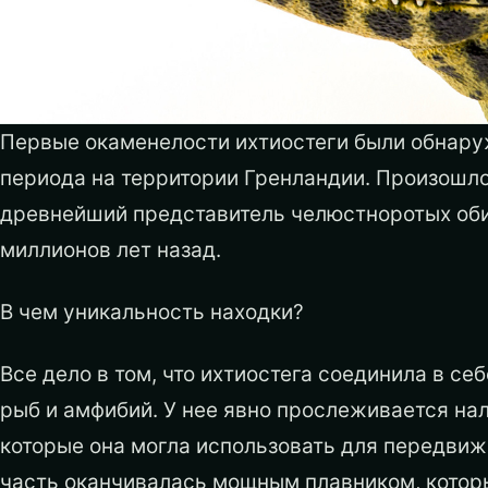
Первые окаменелости ихтиостеги были обнару
периода на территории Гренландии. Произошло э
древнейший представитель челюстноротых оби
миллионов лет назад.
В чем уникальность находки?
Все дело в том, что ихтиостега соединила в с
рыб и амфибий. У нее явно прослеживается на
которые она могла использовать для передвиже
часть оканчивалась мощным плавником, котор