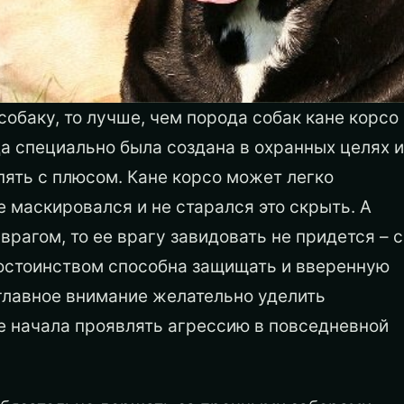
обаку, то лучше, чем порода собак кане корсо
ода специально была создана в охранных целях и
 пять с плюсом. Кане корсо может легко
не маскировался и не старался это скрыть. А
врагом, то ее врагу завидовать не придется – с
достоинством способна защищать и вверенную
е главное внимание желательно уделить
не начала проявлять агрессию в повседневной