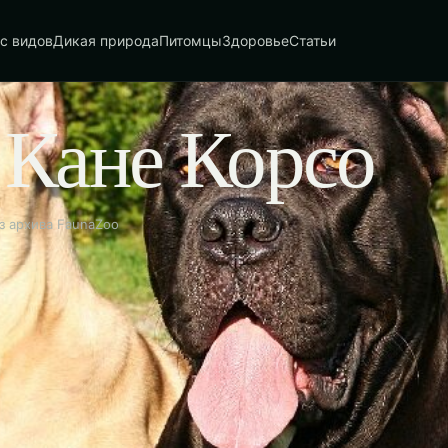
с видов
Дикая природа
Питомцы
Здоровье
Статьи
 Кане Корсо
з архива FaunaZoo