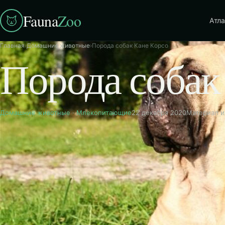
Fauna
Zoo
Атла
Главная
›
Домашние животные
›
Порода собак Кане Корсо
Порода собак
Домашние животные
·
Млекопитающие
22 декабря 2020
Материал и