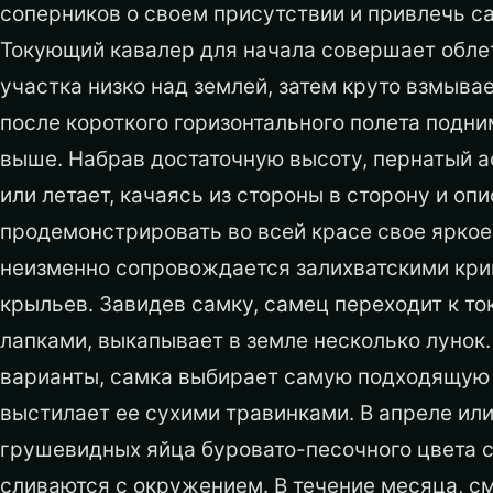
соперников о своем присутствии и привлечь с
Токующий кавалер для начала совершает обле
участка низко над землей, затем круто взмывае
после короткого горизонтального полета подн
выше. Набрав достаточную высоту, пернатый ас
или летает, качаясь из стороны в сторону и оп
продемонстрировать во всей красе свое яркое
неизменно сопровождается залихватскими кр
крыльев. Завидев самку, самец переходит к то
лапками, выкапывает в земле несколько луно
варианты, самка выбирает самую подходящую 
выстилает ее сухими травинками. В апреле или
грушевидных яйца буровато-песочного цвета 
сливаются с окружением. В течение месяца, с