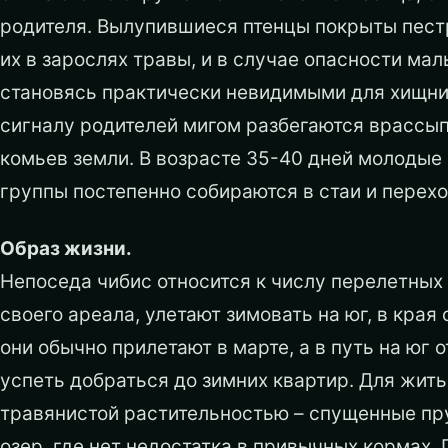
родителя. Вылупившиеся птенцы покрыты пест
их в зарослях травы, и в случае опасности м
становясь практически невидимыми для хищн
сигналу родителей мигом разбегаются врассыпн
комьев земли. В возрасте 35-40 дней молодые
группы постепенно собираются в стаи и перехо
Образ жизни.
Непоседа чибис относится к числу перелетных 
своего ареала, улетают зимовать на юг, в края
они обычно прилетают в марте, а в путь на юг
успеть добраться до зимних квартир. Для жить
травянистой растительностью – спущенные пру
озер, где нет недостатка в привычных кормах