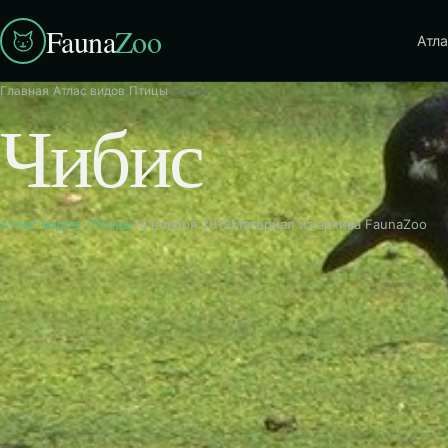
Fauna
Zoo
Атла
Главная
›
Атлас видов
›
Птицы
›
Чибис
Чибис
Атлас видов
·
Птицы
13 ноября 2012
Материал из архива FaunaZoo