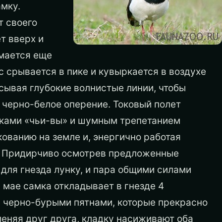
амку.
т своего
т вверх и
имается еще
 срывается в пике и кувыркается в воздухе
исывая глубокие волнистые линии, чтобы
 черно-белое оперение. Токовый полет
иками «чьи-вы» и шумным трепетанием
кованию на земле и, энергично работая
к. Придирчиво осмотрев предложенные
для гнезда лунку, и пара общими силами
 мае самка откладывает в гнезде 4
с черно-бурыми пятнами, которые прекрасно
меняя друг друга, кладку насиживают оба