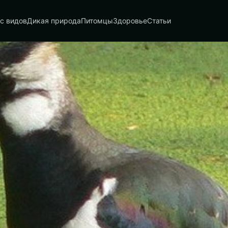
с видов
Дикая природа
Питомцы
Здоровье
Статьи