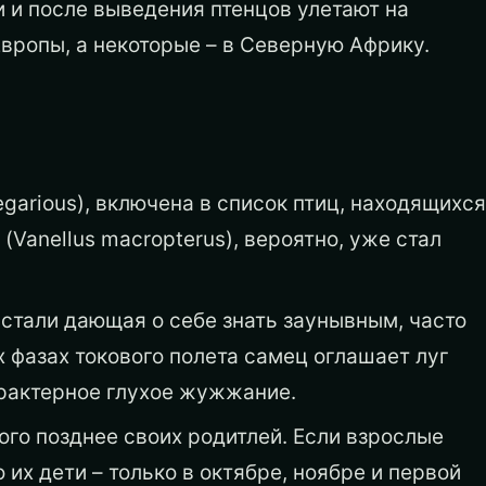
 и после выведения птенцов улетают на
вропы, а некоторые – в Северную Африку.
egarious), включена в список птиц, находящихся
(Vanellus macropterus), вероятно, уже стал
устали дающая о себе знать заунывным, часто
 фазах токового полета самец оглашает луг
арактерное глухое жужжание.
го позднее своих родитлей. Если взрослые
 их дети – только в октябре, ноябре и первой