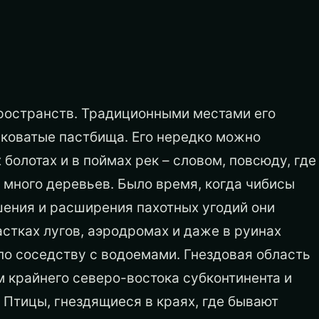
ространств. Традиционными местами его
чковатые пастбища. Его нередко можно
болотах и в поймах рек – словом, повсюду, где
 много деревьев. Было время, когда чибисы
ушения и расширения пахотных угодий они
астках лугов, аэродромах и даже в руинах
по соседству с водоемами. Гнездовая область
м крайнего северо-востока субконтинента и
. Птицы, гнездящиеся в краях, где бывают