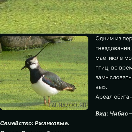
Одним из пер
гнездования,
мае-июле мо
птиц, во вре
замысловаты
вы».
Ареал обитан
Вид: Чибис –
Семейство: Ржанковые.