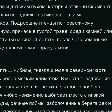
рым детским пухом, который отлично скрывает
алыши неподвижно замирают на земле,
иков. Подросшие птенцы по тревожному
ую, прячась в густой траве, среди камней или
 птицы начинают летать, после чего семейные
дят к кочевому образу жизни.
птиц. Чибисы, гнездящиеся в северной части
 с более мягким климатом. В места гнездования
 отправляются в июне-июле, чтобы к ноябрю
я чибис неизменно выбирает места с низкой
ды, речные поймы, заболоченные берега рек и
. Питаются чибисы главным образом насекомыми