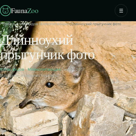
Fauna
Zoo
☰
Главная
›
Атлас видов
›
Млекопитающие
›
Длинноухий прыгунчик фото
Длинноухий
прыгунчик фото
Атлас видов
·
Млекопитающие
7 июня 2017
Материал из архива FaunaZoo