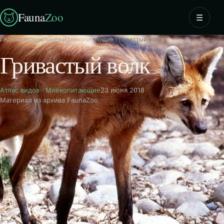
Fauna
Zoo
☰
Главная
›
Атлас видов
›
Млекопитающие
›
Гривастый волк
Гривастый волк
Атлас видов
·
Млекопитающие
23 июня 2018
Материал из архива FaunaZoo