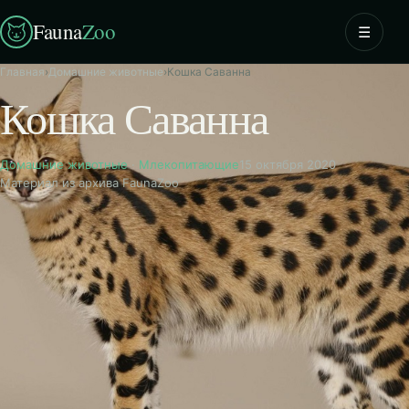
Fauna
Zoo
☰
Главная
›
Домашние животные
›
Кошка Саванна
Кошка Саванна
Домашние животные
·
Млекопитающие
15 октября 2020
Материал из архива FaunaZoo