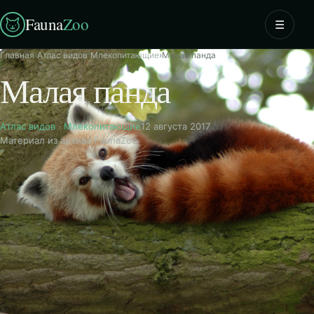
Fauna
Zoo
☰
Главная
›
Атлас видов
›
Млекопитающие
›
Малая панда
Малая панда
Атлас видов
·
Млекопитающие
12 августа 2017
Материал из архива FaunaZoo