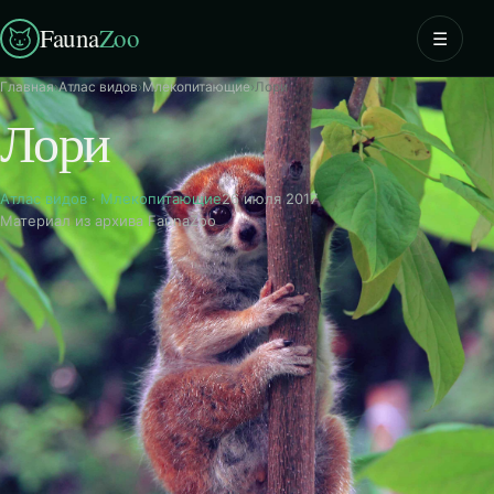
Fauna
Zoo
☰
Главная
›
Атлас видов
›
Млекопитающие
›
Лори
Лори
Атлас видов
·
Млекопитающие
26 июля 2017
Материал из архива FaunaZoo