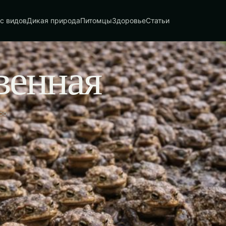
с видов
Дикая природа
Питомцы
Здоровье
Статьи
венная
oo