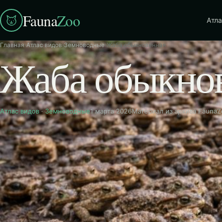
Fauna
Zoo
Атла
Главная
›
Атлас видов
›
Земноводные
›
Жаба обыкновенная
Жаба обыкно
Атлас видов
·
Земноводные
1 марта 2026
Материал из архива FaunaZ