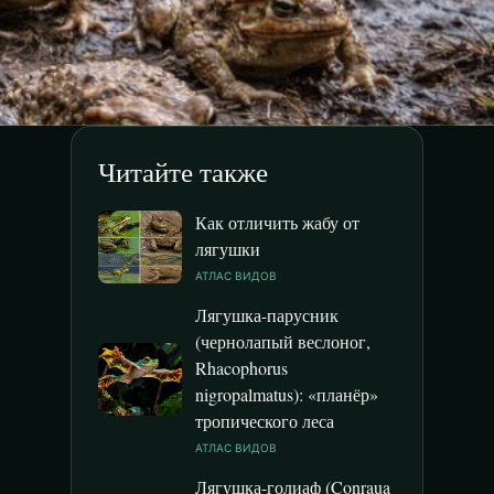
Читайте также
Как отличить жабу от
лягушки
АТЛАС ВИДОВ
Лягушка-парусник
(чернолапый веслоног,
Rhacophorus
nigropalmatus): «планёр»
тропического леса
АТЛАС ВИДОВ
Лягушка-голиаф (Conraua