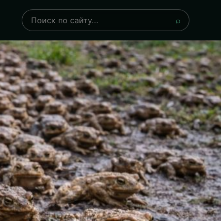
Поиск
⌕