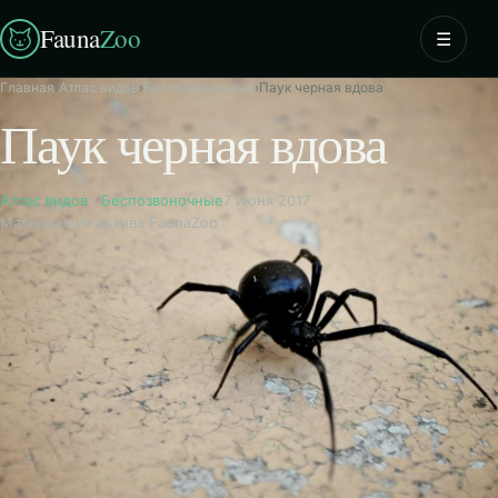
Fauna
Zoo
☰
Главная
›
Атлас видов
›
Беспозвоночные
›
Паук черная вдова
Паук черная вдова
Атлас видов
·
Беспозвоночные
7 июня 2017
Материал из архива FaunaZoo