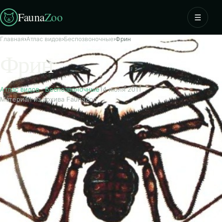
Fauna
Zoo
☰
Главная
›
Атлас видов
›
Беспозвоночные
›
Фрин
Фрин
Атлас видов
·
Беспозвоночные
14 июля 2011
Материал из архива FaunaZoo