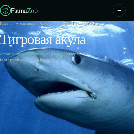
Fauna
Zoo
☰
Главная
›
Атлас видов
›
Рыбы: атлас видов
›
Тигровая акула
Тигровая акула
Атлас видов
·
Рыбы: атлас видов
29 марта 2011
Материал из архива FaunaZoo