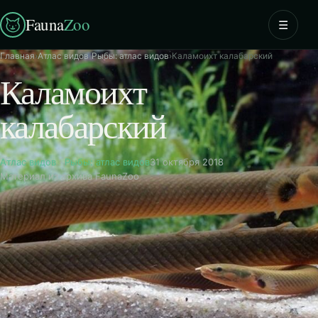
Fauna
Zoo
☰
Главная
›
Атлас видов
›
Рыбы: атлас видов
›
Каламоихт калабарский
Каламоихт
калабарский
Атлас видов
·
Рыбы: атлас видов
31 октября 2018
Материал из архива FaunaZoo