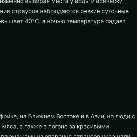
изменно выбирая места у воды и всячески
ания страусов наблюдаются резкие суточные
евышает 40°С, а ночью температура падает
рике, на Ближнем Востоке и в Азии, но люди с
мяса, а также в погоне за красивыми
 плюмажами из оперения страусов украшали