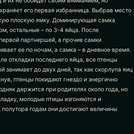
 и их не обойдет своим вниманием, но
храняет его первая избранница. Выбрав место
окую плоскую ямку. Доминирующая самка
м, остальные – по 3-4 яйца. После
 первой партнершей, а прочие самки
вает ее по ночам, а самка – в дневное время.
ле откладки последнего яйца, все птенцы
 занимает до двух дней, так как скорлупа яиц
хнув, птенцы покидают гнездо и энергично
дняк держится при родителях около года, но
ладку, молодые птицы изгоняются и
 полутора годам они достигают величины