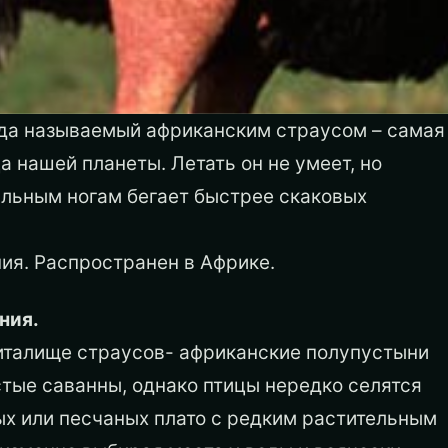
гда называемый африканским страусом – самая
а нашей планеты. Летать он не умеет, но
ильным ногам бегает быстрее скаковых
ия. Распространен в Африке.
ния.
италище страусов- африканские полупустыни
тые саванны, однако птицы нередко селятся
ых или песчаных плато с редким растительным