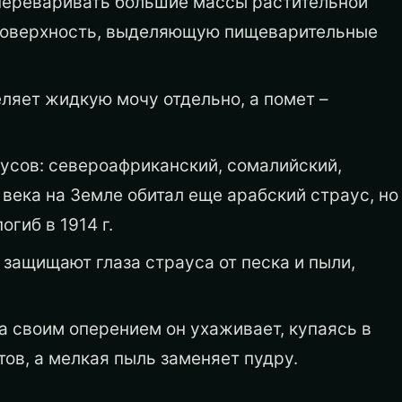
переваривать большие массы растительной
 поверхность, выделяющую пищеварительные
еляет жидкую мочу отдельно, а помет –
усов: североафриканский, сомалийский,
века на Земле обитал еще арабский страус, но
гиб в 1914 г.
защищают глаза страуса от песка и пыли,
за своим оперением он ухаживает, купаясь в
тов, а мелкая пыль заменяет пудру.