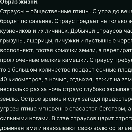
Образ жизни.
Страусы – общественные птицы. С утра до веч
бродят по саванне. Страус поедает не только 
кузнечиков и их личинок. Добычей страусов ча
грызуны, ящерицы, пичужки и пустынные чере
восполняют, глотая комочки земли, а перетира
проглоченные мелкие камешки. Страусу требует
то в большом количестве поедает сочные плоды
40 километров, а ночью, отдыхая, лежит на зе
несколько раз за ночь страус глубоко засыпае
землю. Острое зрение и слух загодя предостер
угрозы птица мгновенно спасается бегством, а
сильными ногами. В стае страусов царит стро
доминантами и навязывают свою волю остальн