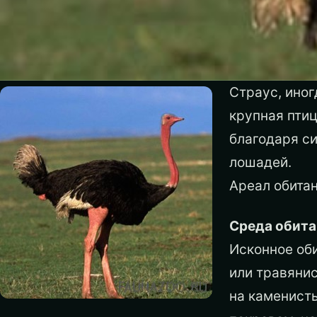
Страус, ино
крупная птиц
благодаря с
лошадей.
Ареал обитан
Среда обита
Исконное об
или травянис
на каменист