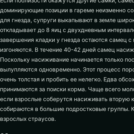
Если поблизости окажутся другие самки, самец
доминирующие позиции в гареме неизменно со
для гнезда, супруги выкапывают в земле шир
откладывает до 8 яиц с двухдневным интервало
завершения кладки у гнезда остаются самец с
изгоняются. В течение 40-42 дней самец насижи
Поскольку насиживание начинается только пос
вылупляются одновременно. Этот процесс порой
очень толстая и пробить ее нелегко. Едва обсо
принимаются за поиски корма. Чаще всего моло
если взрослые соберутся насиживать вторую к
собираются в большие подростковые группы. К
взрослых страусов.