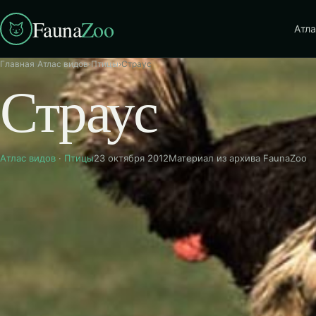
Fauna
Zoo
Атла
Главная
›
Атлас видов
›
Птицы
›
Страус
Страус
Атлас видов
·
Птицы
23 октября 2012
Материал из архива FaunaZoo