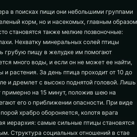
ера в поисках пищи они небольшими группами
зеленый корм, но и насекомых, главным образом
сто становятся также мелкие позвоночные:
пахи. Нехватку минеральных солей птицы
ть грубую пищу в желудке им помогают
ся много воды, и если он не может ее найти,
 и растения. За день птица проходит от 10 до
мле и дремлет с высоко поднятой головой. Лишь
т примерно на 15 минут, положив шею на
егают его о приближении опасности. При виде
 порой храбро обороняется, колотя врага
гая иерархия: самые сильные птицы становятся
ым. Структура социальных отношений в стае