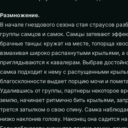
Размножение.
В начале гнездового сезона стая страусов раз
группы самцов и самок. Самцы затевают эффе
брачные танцы: кружат на месте, топорща хвос
взмахивая широко распахнутыми крыльями, а 
приглядываются к кавалерам. Выбрав достойно
самка подходит к нему с распущенными крылья
благосклонности выдает порцию мочи и помета
Удалившись от группы, партнеры некоторое вре
землю, начинает ритмично бить крыльями, зап
трется затылком о свою спину. Самка наблюдае
низко наклонив голову. Наконец она садится на