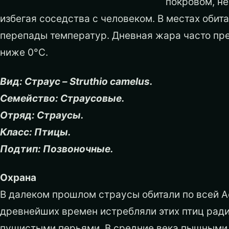
покровом, не
избегая соседства с человеком.
В местах обит
перепады температур. Дневная жара часто пр
ниже 0°С.
Вид: Страус – Struthio camelus.
Семейство: Страусовые.
Отряд: Страусы.
Класс: Птицы.
Подтип: Позвоночные.
Охрана
В далеком прошлом страусы обитали по всей Аф
древнейших времен истребляли этих птиц ради 
пушистыми перьями. В средние века пышными