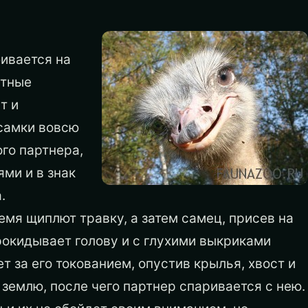
бивается на
ктные
т и
самки вовсю
го партнера,
ми и в знак
.
мя щиплют травку, а затем самец, присев на
рокидывает голову и с глухими выкриками
т за его токованием, опустив крылья, хвост и
 землю, после чего партнер спаривается с нею.