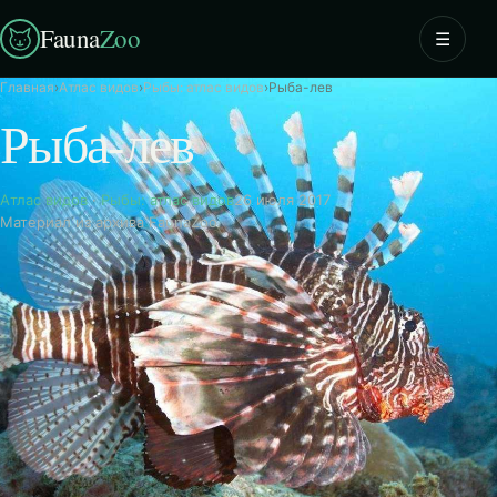
Fauna
Zoo
☰
Главная
›
Атлас видов
›
Рыбы: атлас видов
›
Рыба-лев
Рыба-лев
Атлас видов
·
Рыбы: атлас видов
26 июля 2017
Материал из архива FaunaZoo