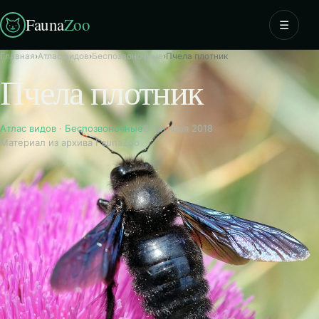
Fauna
Zoo
☰
Главная
›
Атлас видов
›
Беспозвоночные
›
Пчела плотник
Пчела плотник
Атлас видов
·
Беспозвоночные
2 октября 2018
Материал из архива FaunaZoo