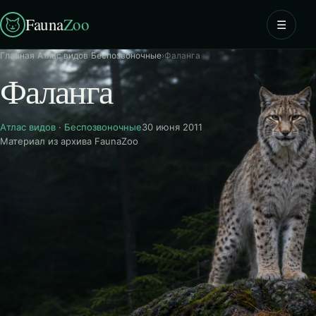
Fauna
Zoo
☰
Главная
›
Атлас видов
›
Беспозвоночные
›
Фаланга
Фаланга
Атлас видов
·
Беспозвоночные
30 июня 2011
Материал из архива FaunaZoo