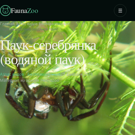
Fauna
Zoo
☰
Главная
›
Атлас видов
›
Беспозвоночные
›
Паук-серебрянка (водяной паук)
Паук-серебрянка
(водяной паук)
Атлас видов
·
Беспозвоночные
27 февраля 2018
Материал из архива FaunaZoo