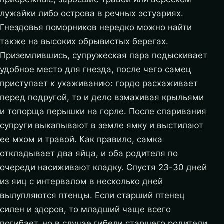
лужайки либо острова в речных эстуариях.
Гнездовья поморников нередко можно найти
также на высоких обрывистых берегах.
Приземлившись, супружеская пара подыскивает
удобное место для гнезда, после чего самец
приступает к ухаживанию: гордо расхаживает
перед подругой, то и дело взмахивая крыльями
и топорща перышки на горле. После спаривания
супруги выкапывают в земле ямку и выстилают
ее мхом и травой. Как правило, самка
откладывает два яйца, и оба родителя по
очереди насиживают кладку. Спустя 23-30 дней
из яиц с интервалом в несколько дней
вылупляются птенцы. Если старший птенец
силен и здоров, то младший чаще всего
погибает, но в случае гибели старшего родители