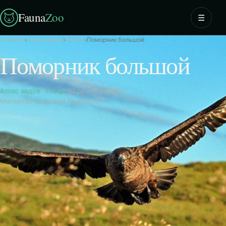
Fauna
Zoo
☰
Главная
›
Атлас видов
›
Птицы
›
Поморник большой
Поморник большой
Атлас видов
·
Птицы
30 сентября 2012
Материал из архива FaunaZoo