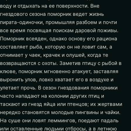
воду и отдыхать на ее поверхности. Вне
гнездового сезона поморник ведет жизнь
пирата-одиночки, промышляя разбоем и почти
все время посвящая поискам даровой поживы.
Поморник всеяден, однако основу его рациона
составляет рыба, которую он не ловит сам, а
отнимает у чаек, крачек и олушей, когда те
возвращаются с охоты. Заметив птицу с рыбой в
клюве, поморник мгновенно атакует, заставляя
выронить улов, ловко хватает его в воздухе и
улетает прочь. В сезон гнездования поморники
часто нападают на колонии других птиц и
таскают из гнезд яйца или птенцов; их жертвами
нередко становятся молодые пингвины и чайки.
На суше они ловят леммингов, поедают падаль
или оставленные людьми отбросы, а в летнюю