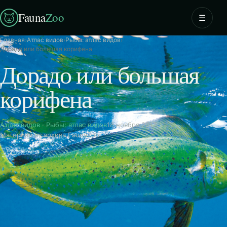
Fauna
Zoo
☰
Главная
›
Атлас видов
›
Рыбы: атлас видов
›
Дорадо или большая корифена
Дорадо или большая
корифена
Атлас видов
·
Рыбы: атлас видов
18 ноября 2017
Материал из архива FaunaZoo