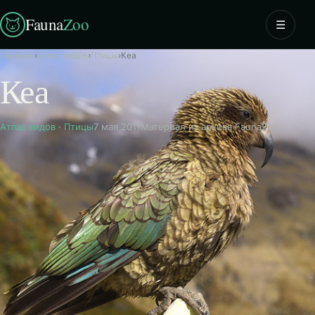
Fauna
Zoo
☰
Главная
›
Атлас видов
›
Птицы
›
Кеа
Кеа
Атлас видов
·
Птицы
7 мая 2011
Материал из архива FaunaZoo