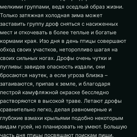
мелкими группами, ведя оседлый образ жизни.
Только затяжная холодная зима может
заставить группу дроф сняться с насиженных
мест и откочевать в более теплые и богатые
кормами края. Изо дня в день птицы совершают
обход своих участков, неторопливо шагая на
своих сильных ногах. Дрофы очень чутки и
пугливы: завидев опасность издали, они
бросаются наутек, а если угроза близка –
затаиваются, припав к земле, и благодаря
пестрой камуфляжной окраске бесследно
растворяются в высокой траве. Летают дрофы
сравнительно легко, делая равномерные и
глубокие взмахи крыльями подобно некоторым
видам гусей, но планировать не умеют. Большую
часть дня птицы посвящают поискам пищи.