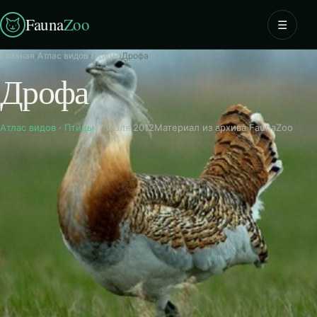
Fauna
Zoo
☰
Главная
›
Атлас видов
›
Птицы
›
Дрофа
Дрофа
Атлас видов
·
Птицы
17 июля 2012
Материал из архива FaunaZoo