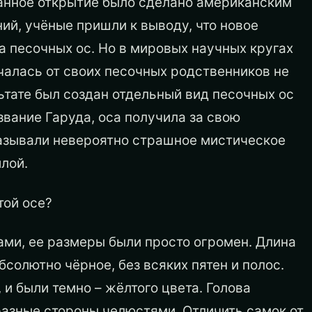
Данное открытие было сделано американским
ий, учёные пришли к выводу, что новое
 песочных ос. Но в мировых научных кругах
чалась от своих песочных родственников не
ьтате был создан отдельный вид песочных ос
звание Гаруда, оса получила за свою
азывали невероятно страшное мистическое
лой.
той осе?
сами, ее размеры были просто огромен. Длина
бсолютно чёрное, без всяких пятен и полос.
 и были темно – жёлтого цвета. Голова
азные стороны челюстями. Отличить самок от