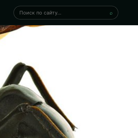
Поиск
⌕