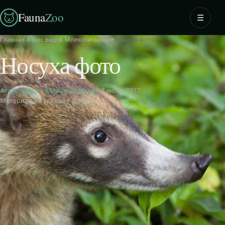
Fauna
Zoo
☰
Главная
›
Атлас видов
›
Млекопитающие
›
Носуха фото
Носуха фото
Атлас видов
·
Млекопитающие
7 июня 2017
Материал из архива FaunaZoo