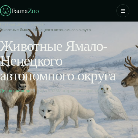
Fauna
Zoo
☰
Главная
›
Дикая природа
›
Животные Ямало-Ненецкого автономного округа
Животные Ямало-
Ненецкого
автономного округа
Дикая природа
29 июня 2025
Материал из архива FaunaZoo