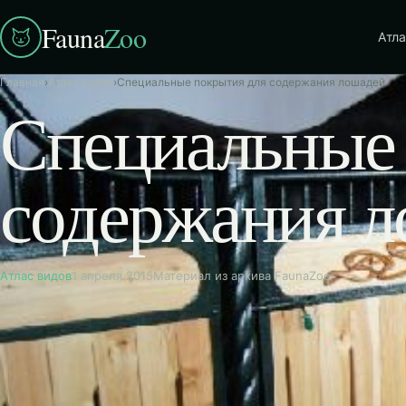
Fauna
Zoo
Атла
Главная
›
Атлас видов
›
Специальные покрытия для содержания лошадей
Специальные 
содержания 
Атлас видов
1 апреля 2015
Материал из архива FaunaZoo