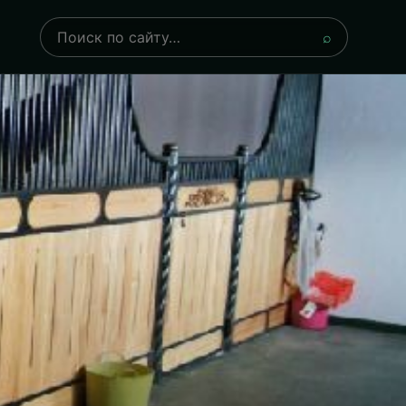
Поиск
⌕