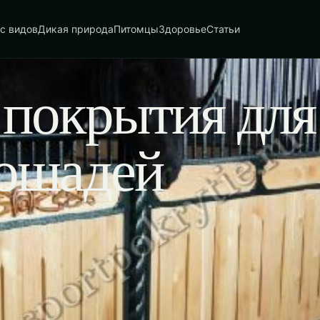
с видов
Дикая природа
Питомцы
Здоровье
Статьи
покрытия для
лошадей