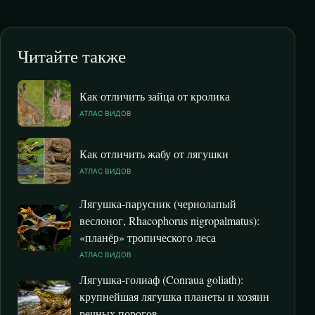
Читайте также
Как отличить зайца от кролика
АТЛАС ВИДОВ
Как отличить жабу от лягушки
АТЛАС ВИДОВ
Лягушка-парусник (чернолапый
веслоног, Rhacophorus nigropalmatus):
«планёр» тропического леса
АТЛАС ВИДОВ
Лягушка-голиаф (Conraua goliath):
крупнейшая лягушка планеты и хозяин
речных порогов