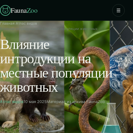
Fauna
Zoo
☰
Главная
›
Атлас видов
›
Влияние интродукции на местные популяции животных
Влияние
интродукции на
местные популяции
животных
Атлас видов
10 мая 2025
Материал из архива FaunaZoo