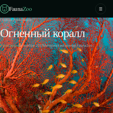
Fauna
Zoo
☰
Главная
›
Атлас видов
›
Огненный коралл
Огненный коралл
Атлас видов
6 ноября 2017
Материал из архива FaunaZoo