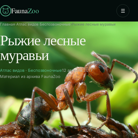
Fauna
Zoo
☰
Главная
›
Атлас видов
›
Беспозвоночные
›
Рыжие лесные муравьи
Рыжие лесные
муравьи
Атлас видов
·
Беспозвоночные
12 августа 2017
Материал из архива FaunaZoo